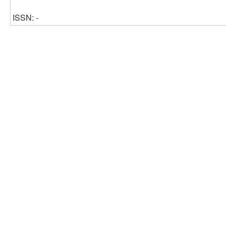
ISSN: -