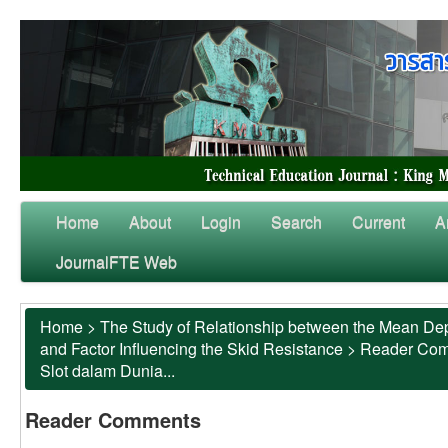
Home
About
Login
Search
Current
A
JournalFTE Web
Home
>
The Study of Relationship between the Mean Dep
and Factor Influencing the Skid Resistance
>
Reader Co
Slot dalam Dunia...
Reader Comments