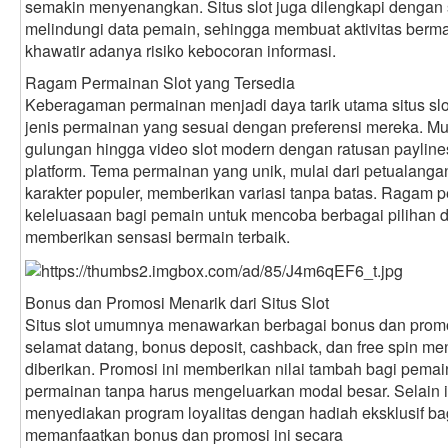
semakin menyenangkan. Situs slot juga dilengkapi dengan
melindungi data pemain, sehingga membuat aktivitas berm
khawatir adanya risiko kebocoran informasi.
Ragam Permainan Slot yang Tersedia
Keberagaman permainan menjadi daya tarik utama situs sl
jenis permainan yang sesuai dengan preferensi mereka. Mula
gulungan hingga video slot modern dengan ratusan payline
platform. Tema permainan yang unik, mulai dari petualangan
karakter populer, memberikan variasi tanpa batas. Ragam 
keleluasaan bagi pemain untuk mencoba berbagai pilihan
memberikan sensasi bermain terbaik.
Bonus dan Promosi Menarik dari Situs Slot
Situs slot umumnya menawarkan berbagai bonus dan prom
selamat datang, bonus deposit, cashback, dan free spin me
diberikan. Promosi ini memberikan nilai tambah bagi pema
permainan tanpa harus mengeluarkan modal besar. Selain it
menyediakan program loyalitas dengan hadiah eksklusif ba
memanfaatkan bonus dan promosi ini secara