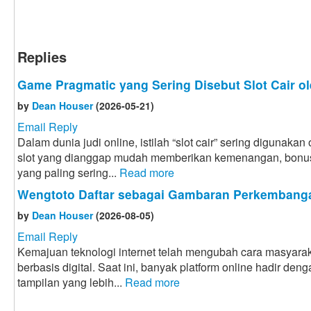
Replies
Game Pragmatic yang Sering Disebut Slot Cair o
by
Dean Houser
(2026-05-21)
Email Reply
Dalam dunia judi online, istilah “slot cair” sering diguna
slot yang dianggap mudah memberikan kemenangan, bonus, a
yang paling sering...
Read more
Wengtoto Daftar sebagai Gambaran Perkembangan
by
Dean Houser
(2026-08-05)
Email Reply
Kemajuan teknologi internet telah mengubah cara masyara
berbasis digital. Saat ini, banyak platform online hadir 
tampilan yang lebih...
Read more