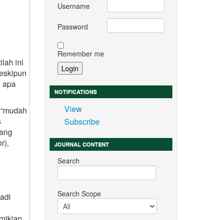
Username
Password
Remember me
lah ini
Meskipun
n apa
NOTIFICATIONS
View
p “mudah
s
Subscribe
yang
r),
JOURNAL CONTENT
Search
Search Scope
adi
mikian,