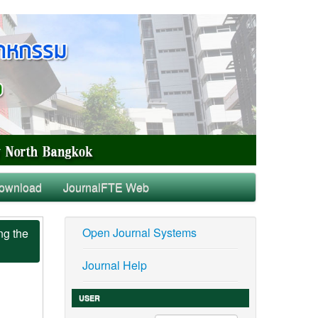
ownload
JournalFTE Web
Open Journal Systems
ng the
Journal Help
USER