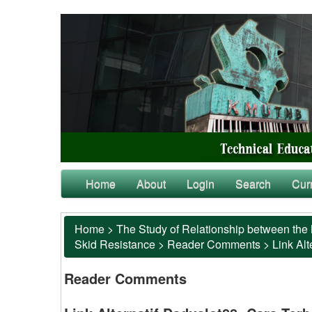
Home
About
Login
Search
Cur
Home
>
The Study of Relationship between the 
Skid Resistance
>
Reader Comments
>
Link Alt
Reader Comments