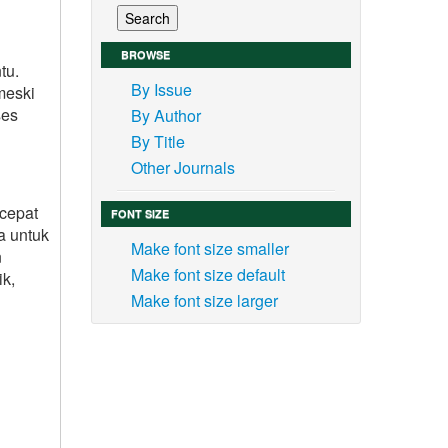
BROWSE
tu.
By Issue
meski
ses
By Author
By Title
Other Journals
cepat
FONT SIZE
a untuk
Make font size smaller
n
Make font size default
ik,
Make font size larger