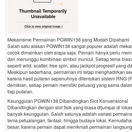
Mekanisme Permainan PGWIN138 yang Mudah Dipahami
Salah satu alasan PGWIN138 sangat populer adalah meka
cocok dimainkan oleh siapa saja. Pemain hanya perlu memil
dan menunggu kombinasi simbol muncul. Setiap tema biasa
seperti wild, scatter, free spin, atau jackpot progresif ya
Meskipun sederhana, permainan ini tetap menghadirkan sen
karena hasil putaran sepenuhnya ditentukan sistem RNG 
demikian, setiap pemain memiliki peluang yang sama dala
tiap putaran.
Keunggulan PGWIN138 Dibandingkan Slot Konvensional
Dibandingkan dengan slot fisik yang biasa dijumpai di lo
banyak keunggulan. Salah satunya adalah variasi permainan
tema petualangan, fantasi, hingga budaya lokal. Kemudaha
besar, karena pemain dapat menikmati permainan langsung 