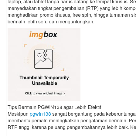
laptop, atau tablet tanpa harus datang ke tempat khusus. 
menyediakan tingkat pengembalian (RTP) yang lebih kompetit
menghadirkan promo khusus, free spin, hingga turnamen 
bermain lebih seru dan menguntungkan.
Tips Bermain PGWIN138 agar Lebih Efektif
Meskipun
pgwin138
sangat bergantung pada keberuntungan
membantu pemain meningkatkan pengalaman bermain. Pert
RTP tinggi karena peluang pengembaliannya lebih baik. K