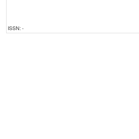
ISSN: -