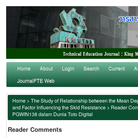
Home
About
Login
Search
Current
A
JournalFTE Web
Home
>
The Study of Relationship between the Mean Dep
and Factor Influencing the Skid Resistance
>
Reader Co
PGWIN138 dalam Dunia Toto Digital
Reader Comments