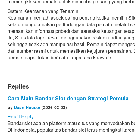
memungkinkan pemain untuk mencoba peluang yang berbed
Sistem Keamanan yang Terjamin
Keamanan menjadi aspek paling penting ketika memilih Situs
selalu mengutamakan perlindungan data pemain melalui siste
memastikan informasi pribadi dan transaksi keuangan teta
itu, Situs toto togel resmi menggunakan sistem undian yang
sehingga tidak ada manipulasi hasil. Pemain dapat mengec
dari sumber resmi untuk memastikan kejujuran permainan.
pemain dapat fokus bermain tanpa rasa khawatir.
Replies
Cara Main Bandar Slot dengan Strategi Pemula
by
Dean Houser
(2026-03-23)
Email Reply
Bandar slot adalah platform atau situs yang menyediakan be
Di Indonesia, popularitas bandar slot terus meningkat ka