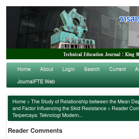
Home
About
Login
Search
Current
A
JournalFTE Web
Home
>
The Study of Relationship between the Mean Dep
and Factor Influencing the Skid Resistance
>
Reader Co
Terpercaya: Teknologi Modern...
Reader Comments