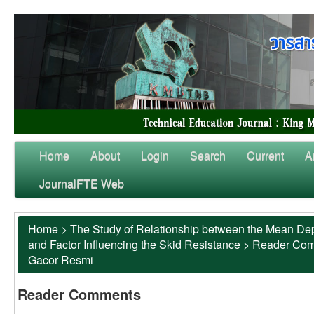
Home
About
Login
Search
Current
A
JournalFTE Web
Home
>
The Study of Relationship between the Mean Dep
and Factor Influencing the Skid Resistance
>
Reader Co
Gacor Resmi
Reader Comments