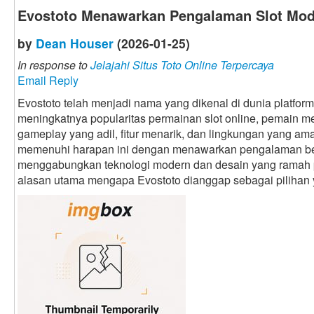
Evostoto Menawarkan Pengalaman Slot Mo
by
Dean Houser
(2026-01-25)
In response to
Jelajahi Situs Toto Online Terpercaya
Email Reply
Evostoto telah menjadi nama yang dikenal di dunia platform s
meningkatnya popularitas permainan slot online, pemain 
gameplay yang adil, fitur menarik, dan lingkungan yang am
memenuhi harapan ini dengan menawarkan pengalaman ber
menggabungkan teknologi modern dan desain yang ramah 
alasan utama mengapa Evostoto dianggap sebagai pilihan y