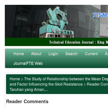
Home
About
Login
Search
Current
A
JournalFTE Web
Home
>
The Study of Relationship between the Mean Dep
and Factor Influencing the Skid Resistance
>
Reader Co
Taruhan yang Aman,...
Reader Comments