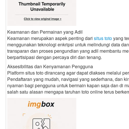
Keamanan dan Permainan yang Adil
Keamanan merupakan aspek penting dari
situs toto
yang te
menggunakan teknologi enkripsi untuk melindungi data dan
transparan dan proses pengundian yang adil membantu m
berpartisipasi dengan percaya diri dan tenang.
Aksesibilitas dan Kenyamanan Pengguna
Platform situs toto dirancang agar dapat diakses melalui pe
Pendaftaran yang mudah, navigasi yang sederhana, dan ki
nyaman bagi pengguna untuk bermain kapan saja dan di mana
salah satu alasan mengapa taruhan toto online terus berk