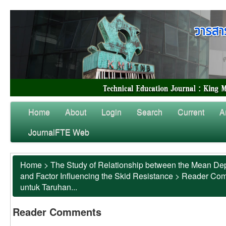
Home
About
Login
Search
Current
A
JournalFTE Web
Home
>
The Study of Relationship between the Mean Dep
and Factor Influencing the Skid Resistance
>
Reader Co
untuk Taruhan...
Reader Comments