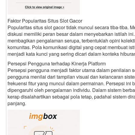
Faktor Popularitas Situs Slot Gacor
Popularitas situs slot gacor tidak muncul secara tiba-tiba. M
diskusi memiliki peran besar dalam menyebarkan istilah in
membagikan pengalaman serupa, terbentuklah opini kolekti
komunitas. Pola komunikasi digital yang cepat membuat istil
menjadi kata kunci yang sering dicari dalam konteks hiburan
Persepsi Pengguna terhadap Kinerja Platform
Persepsi pengguna menjadi faktor utama dalam penilaian
pengguna menilai dari tampilan visual dan kelancaran siste
frekuensi fitur yang muncul dalam permainan. Persepsi ini be
dipengaruhi oleh pengalaman individu. Dalam sistem berbas
kerap disalahartikan sebagai pola tetap, padahal sistem di
panjang.