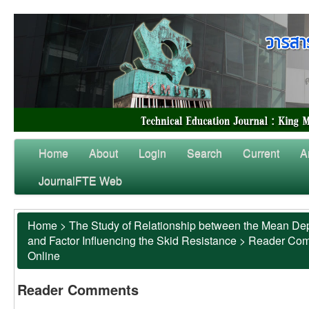
Home
About
Login
Search
Current
A
JournalFTE Web
Home
>
The Study of Relationship between the Mean Dep
and Factor Influencing the Skid Resistance
>
Reader Co
Online
Reader Comments