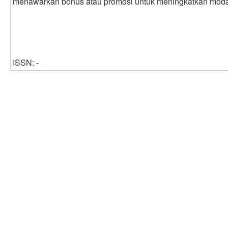
menawarkan bonus atau promosi untuk meningkatkan modal 
ISSN: -