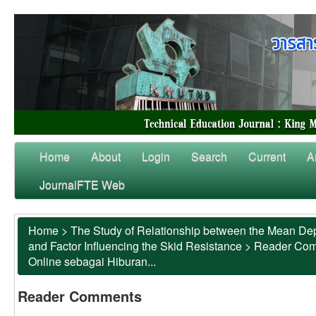
Home
About
Login
Search
Current
A
JournalFTE Web
Home
>
The Study of Relationship between the Mean Dep
and Factor Influencing the Skid Resistance
>
Reader Co
Online sebagai Hiburan...
Reader Comments