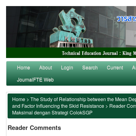
Home
About
Login
Search
Current
A
JournalFTE Web
Home
>
The Study of Relationship between the Mean Dep
and Factor Influencing the Skid Resistance
>
Reader Co
Maksimal dengan Strategi ColokSGP
Reader Comments