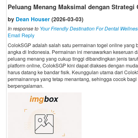
Peluang Menang Maksimal dengan Strategi
by
Dean Houser
(2026-03-03)
In response to
Your Friendly Destination For Dental Wellnes
Email Reply
ColokSGP adalah salah satu permainan togel online yang ba
angka di Indonesia. Permainan ini menawarkan keseruan
peluang menang yang cukup tinggi dibandingkan jenis taru
platform online, ColokSGP kini dapat diakses dengan muda
harus datang ke bandar fisik. Keunggulan utama dari Col
permainannya yang tetap menantang, sehingga cocok bag
berpengalaman.