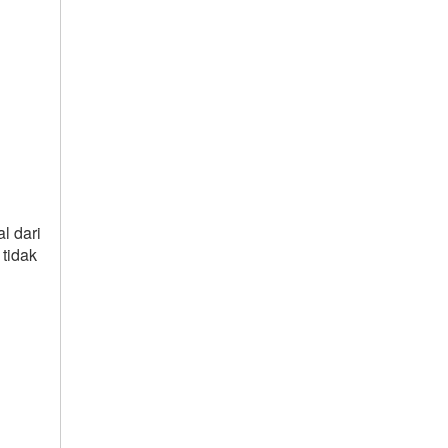
l dari
 tidak