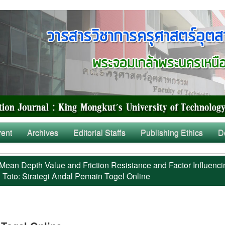
rent
Archives
Editorial Staffs
Publishing Ethics
D
Mean Depth Value and Friction Resistance and Factor Influenci
i Toto: Strategi Andal Pemain Togel Online