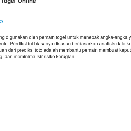
 Togel Online
ya
yang digunakan oleh pemain togel untuk menebak angka-angka 
ntu. Prediksi ini biasanya disusun berdasarkan analisis data k
Tujuan dari prediksi toto adalah membantu pemain membuat kepu
, dan meminimalisir risiko kerugian.