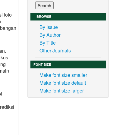
i toto
BROWSE
n
By Issue
embangan
By Author
By Title
Other Journals
an.
okus
ang
FONT SIZE
emain
Make font size smaller
Make font size default
Make font size larger
i
rediksi