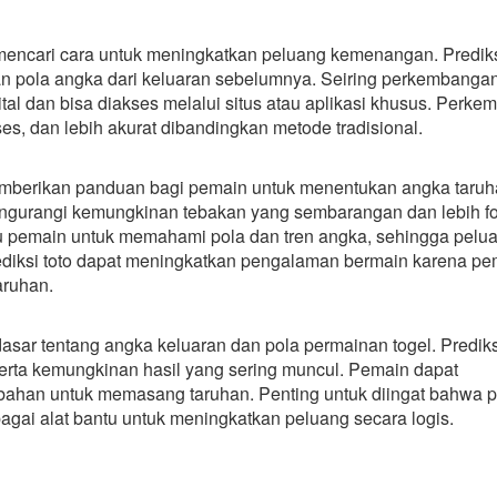
 mencari cara untuk meningkatkan peluang kemenangan. Prediks
n pola angka dari keluaran sebelumnya. Seiring perkembanga
igital dan bisa diakses melalui situs atau aplikasi khusus. Perk
ses, dan lebih akurat dibandingkan metode tradisional.
berikan panduan bagi pemain untuk menentukan angka taruh
ngurangi kemungkinan tebakan yang sembarangan dan lebih f
ntu pemain untuk memahami pola dan tren angka, sehingga pelu
prediksi toto dapat meningkatkan pengalaman bermain karena p
aruhan.
ar tentang angka keluaran dan pola permainan togel. Prediks
erta kemungkinan hasil yang sering muncul. Pemain dapat
mbahan untuk memasang taruhan. Penting untuk diingat bahwa p
agai alat bantu untuk meningkatkan peluang secara logis.