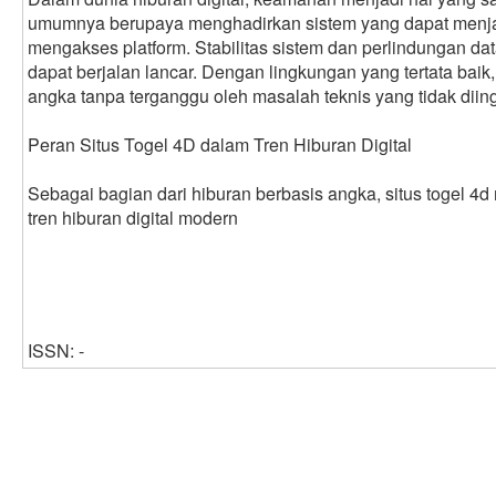
umumnya berupaya menghadirkan sistem yang dapat men
mengakses platform. Stabilitas sistem dan perlindungan dat
dapat berjalan lancar. Dengan lingkungan yang tertata bai
angka tanpa terganggu oleh masalah teknis yang tidak diin
Peran Situs Togel 4D dalam Tren Hiburan Digital
Sebagai bagian dari hiburan berbasis angka, situs togel 4
tren hiburan digital modern
ISSN: -