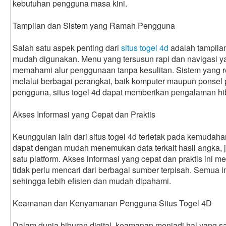
kebutuhan pengguna masa kini.
Tampilan dan Sistem yang Ramah Pengguna
Salah satu aspek penting dari
situs togel 4d
adalah tampila
mudah digunakan. Menu yang tersusun rapi dan navigasi 
memahami alur penggunaan tanpa kesulitan. Sistem yang 
melalui berbagai perangkat, baik komputer maupun ponsel 
pengguna, situs togel 4d dapat memberikan pengalaman hi
Akses Informasi yang Cepat dan Praktis
Keunggulan lain dari situs togel 4d terletak pada kemuda
dapat dengan mudah menemukan data terkait hasil angka, 
satu platform. Akses informasi yang cepat dan praktis ini 
tidak perlu mencari dari berbagai sumber terpisah. Semua i
sehingga lebih efisien dan mudah dipahami.
Keamanan dan Kenyamanan Pengguna Situs Togel 4D
Dalam dunia hiburan digital, keamanan menjadi hal yang san