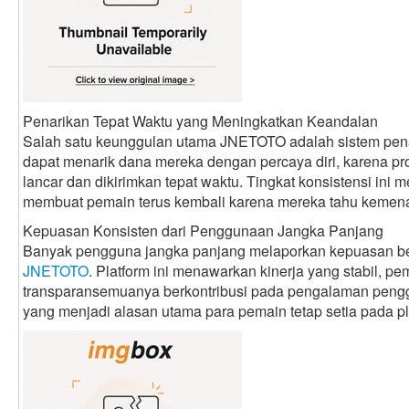
Penarikan Tepat Waktu yang Meningkatkan Keandalan
Salah satu keunggulan utama JNETOTO adalah sistem pena
dapat menarik dana mereka dengan percaya diri, karena p
lancar dan dikirimkan tepat waktu. Tingkat konsistensi in
membuat pemain terus kembali karena mereka tahu keme
Kepuasan Konsisten dari Penggunaan Jangka Panjang
Banyak pengguna jangka panjang melaporkan kepuasan ber
JNETOTO
. Platform ini menawarkan kinerja yang stabil, p
transparansemuanya berkontribusi pada pengalaman penggun
yang menjadi alasan utama para pemain tetap setia pada pla