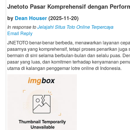
Jnetoto Pasar Komprehensif dengan Perfor
by
Dean Houser
(2025-11-20)
In response to
Jelajahi Situs Toto Online Terpercaya
Email Reply
JNETOTO benar-benar berbeda, menawarkan layanan cepat 
pasarnya yang komprehensif, tetapi proses penarikan juga s
bermain di sini selama berbulan-bulan dan selalu puas. D
pasar yang luas, dan komitmen terhadap kenyamanan pema
utama di kalangan penggemar lotre online di Indonesia.