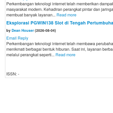
Perkembangan teknologi internet telah memberikan dampak 
masyarakat modern. Kehadiran perangkat pintar dan jaring
membuat banyak layanan...
Read more
Eksplorasi PGWIN138 Slot di Tengah Pertumbuhan
by
Dean Houser
(2026-08-04)
Email Reply
Perkembangan teknologi internet telah membawa perubaha
menikmati berbagai bentuk hiburan. Saat ini, layanan berb
melalui perangkat seperti...
Read more
ISSN: -