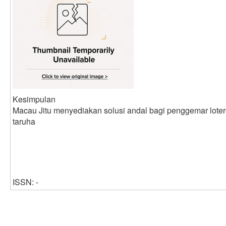
Kesimpulan
Macau Jitu menyediakan solusi andal bagi penggemar loter
taruha
ISSN: -