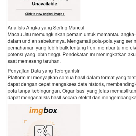
Analisis Angka yang Sering Muncul
Macau Jitu memungkinkan pemain untuk memantau angka-a
dalam undian sebelumnya. Mengamati pola-pola yang seri
pemahaman yang lebih baik tentang tren, membantu merek
potensi yang lebih tinggi. Pendekatan ini meningkatkan ak
saat memasang taruhan.
Penyajian Data yang Terorganisir
Platform ini menyajikan semua hasil dalam format yang ter
dapat dengan cepat mengakses data historis, membandingka
pola tanpa kebingungan. Organisasi yang jelas memastik
dapat menganalisis hasil secara efektif dan mengembangkan