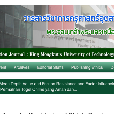
rent
Archives
Editorial Staffs
Publishing Ethics
D
Mean Depth Value and Friction Resistance and Factor Influenci
 Permainan Togel Online yang Aman dan...