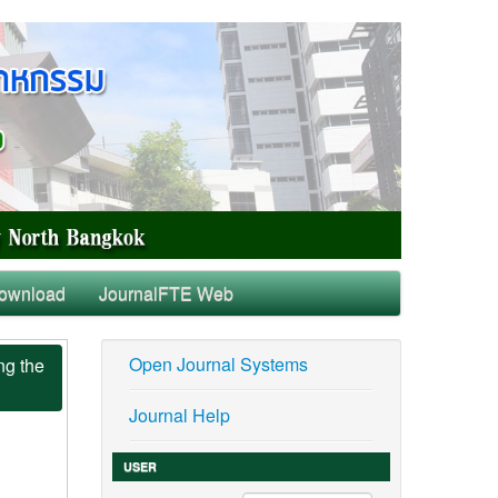
ownload
JournalFTE Web
Open Journal Systems
ng the
Journal Help
USER