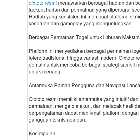
olxtoto resmi
menawarkan berbagai hadiah dan bonu
jackpot harian dan permainan yang diperbarui se
Hadiah yang konsisten ini membuat platform ini 
keseruan dan gameplay yang menguntungkan.
Berbagai Permainan Togel untuk Hiburan Maksim
Platform ini menyediakan berbagai permainan tog
lotere tradisional hingga variasi modern, Olxtot
pemain untuk mencoba berbagai strategi sambil 
untuk menang.
Antarmuka Ramah Pengguna dan Navigasi Lanca
Olxtoto resmi memiliki antarmuka yang intuitif
permainan, mengelola akun, dan melacak hasil 
berpengalaman dapat menikmati platform denga
gangguan teknis apa pun.
Kesimpulan