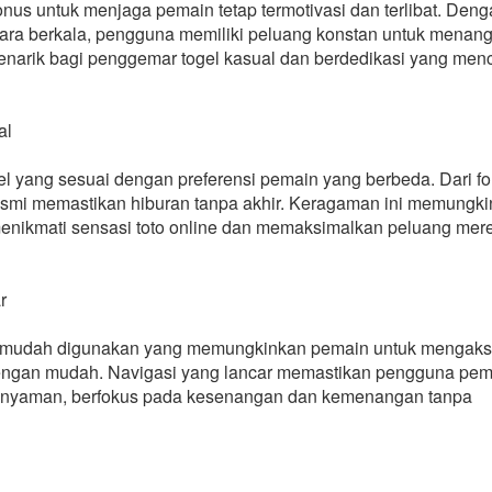
s untuk menjaga pemain tetap termotivasi dan terlibat. Deng
cara berkala, pengguna memiliki peluang konstan untuk menang
menarik bagi penggemar togel kasual dan berdedikasi yang menc
al
el yang sesuai dengan preferensi pemain yang berbeda. Dari f
o resmi memastikan hiburan tanpa akhir. Keragaman ini memungk
menikmati sensasi toto online dan memaksimalkan peluang mer
r
 dan mudah digunakan yang memungkinkan pemain untuk mengak
dengan mudah. Navigasi yang lancar memastikan pengguna pem
n nyaman, berfokus pada kesenangan dan kemenangan tanpa