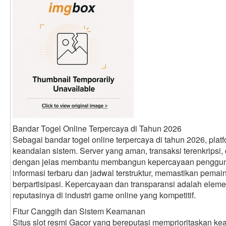
Bandar Togel Online Terpercaya di Tahun 2026
Sebagai bandar togel online terpercaya di tahun 2026, plat
keandalan sistem. Server yang aman, transaksi terenkripsi,
dengan jelas membantu membangun kepercayaan pengguna.
informasi terbaru dan jadwal terstruktur, memastikan pemai
berpartisipasi. Kepercayaan dan transparansi adalah ele
reputasinya di industri game online yang kompetitif.
Fitur Canggih dan Sistem Keamanan
Situs slot resmi Gacor yang bereputasi memprioritaskan k