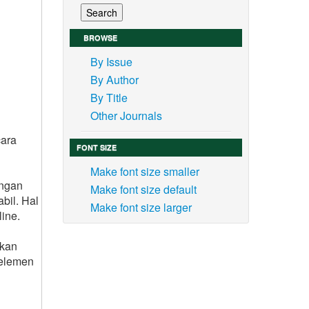
BROWSE
By Issue
By Author
By Title
Other Journals
cara
FONT SIZE
Make font size smaller
ungan
Make font size default
bil. Hal
Make font size larger
ine.
tkan
 elemen