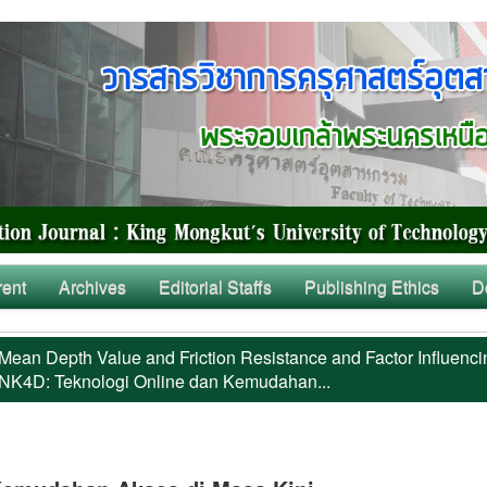
rent
Archives
Editorial Staffs
Publishing Ethics
D
Mean Depth Value and Friction Resistance and Factor Influenci
K4D: Teknologi Online dan Kemudahan...