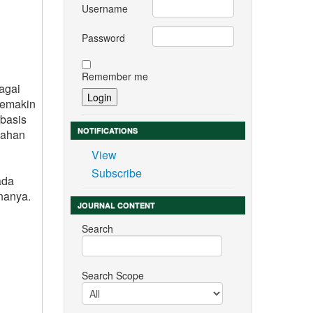
Username
Password
Remember me
agai
semakin
rbasis
NOTIFICATIONS
dahan
View
Subscribe
ada
nanya.
JOURNAL CONTENT
Search
Search Scope