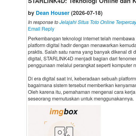
STARLINK4D: Teknologi Online dan 
by
Dean Houser
(2026-07-18)
In response to
Jelajahi Situs Toto Online Terperca
Email Reply
Perkembangan teknologi internet telah membawa
platform digital hadir dengan menawarkan kemud
praktis. Salah satu nama yang banyak dikenal di
digital, STARLINK4D menjadi bagian dari feno
penggunaan melalui perangkat seperti komputer
Di era digital saat ini, keberadaan sebuah platfo
bagaimana sistem tersebut memberikan kenyaman
Oleh karena itu, pemahaman mengenai cara kerja d
seseorang memutuskan untuk menggunakannya.