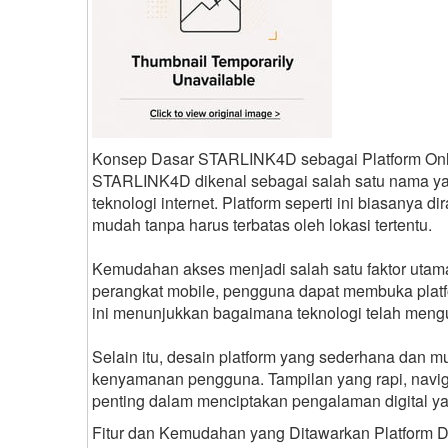
Konsep Dasar STARLINK4D sebagai Platform Onlin
STARLINK4D dikenal sebagai salah satu nama ya
teknologi internet. Platform seperti ini biasany
mudah tanpa harus terbatas oleh lokasi tertentu.
Kemudahan akses menjadi salah satu faktor uta
perangkat mobile, pengguna dapat membuka platfor
ini menunjukkan bagaimana teknologi telah mengu
Selain itu, desain platform yang sederhana dan 
kenyamanan pengguna. Tampilan yang rapi, naviga
penting dalam menciptakan pengalaman digital yan
Fitur dan Kemudahan yang Ditawarkan Platform 