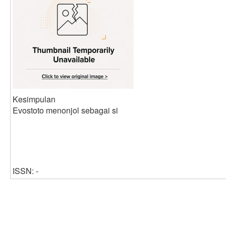
Kesimpulan
Evostoto menonjol sebagai si
ISSN: -