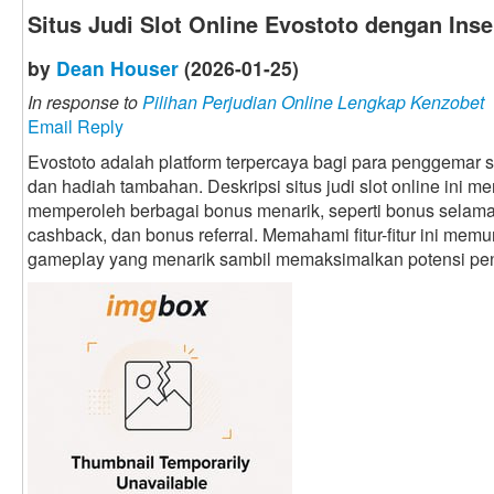
Situs Judi Slot Online Evostoto dengan Inse
by
Dean Houser
(2026-01-25)
In response to
Pilihan Perjudian Online Lengkap Kenzobet
Email Reply
Evostoto adalah platform terpercaya bagi para penggemar s
dan hadiah tambahan. Deskripsi situs judi slot online ini 
memperoleh berbagai bonus menarik, seperti bonus selamat
cashback, dan bonus referral. Memahami fitur-fitur ini me
gameplay yang menarik sambil memaksimalkan potensi pen