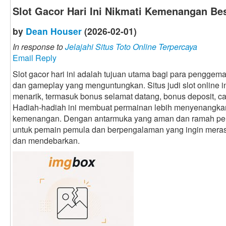
Slot Gacor Hari Ini Nikmati Kemenangan Be
by
Dean Houser
(2026-02-01)
In response to
Jelajahi Situs Toto Online Terpercaya
Email Reply
Slot gacor hari ini adalah tujuan utama bagi para penggema
dan gameplay yang menguntungkan. Situs judi slot online 
menarik, termasuk bonus selamat datang, bonus deposit, cas
Hadiah-hadiah ini membuat permainan lebih menyenangka
kemenangan. Dengan antarmuka yang aman dan ramah pengg
untuk pemain pemula dan berpengalaman yang ingin merasa
dan mendebarkan.