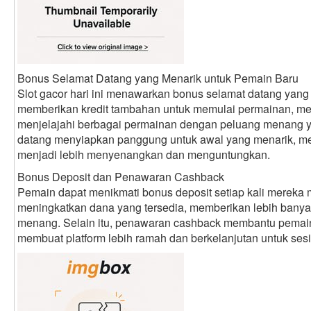
Bonus Selamat Datang yang Menarik untuk Pemain Baru
Slot gacor hari ini menawarkan bonus selamat datang yang 
memberikan kredit tambahan untuk memulai permainan, m
menjelajahi berbagai permainan dengan peluang menang ya
datang menyiapkan panggung untuk awal yang menarik, 
menjadi lebih menyenangkan dan menguntungkan.
Bonus Deposit dan Penawaran Cashback
Pemain dapat menikmati bonus deposit setiap kali mereka 
meningkatkan dana yang tersedia, memberikan lebih bany
menang. Selain itu, penawaran cashback membantu pemai
membuat platform lebih ramah dan berkelanjutan untuk ses