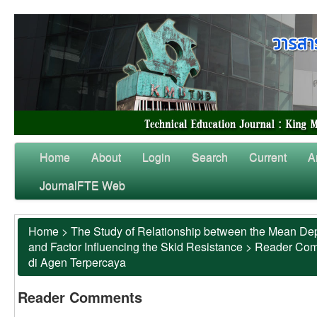
Home
About
Login
Search
Current
A
JournalFTE Web
Home
>
The Study of Relationship between the Mean Dep
and Factor Influencing the Skid Resistance
>
Reader Co
di Agen Terpercaya
Reader Comments