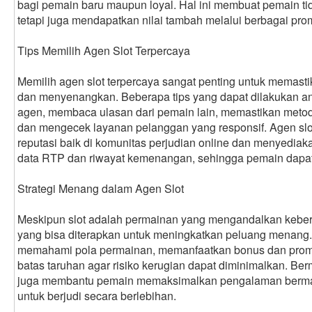
bagi pemain baru maupun loyal. Hal ini membuat pemain ti
tetapi juga mendapatkan nilai tambah melalui berbagai pro
Tips Memilih Agen Slot Terpercaya
Memilih agen slot terpercaya sangat penting untuk memas
dan menyenangkan. Beberapa tips yang dapat dilakukan ant
agen, membaca ulasan dari pemain lain, memastikan metod
dan mengecek layanan pelanggan yang responsif. Agen slot
reputasi baik di komunitas perjudian online dan menyediakan
data RTP dan riwayat kemenangan, sehingga pemain dapat
Strategi Menang dalam Agen Slot
Meskipun slot adalah permainan yang mengandalkan keber
yang bisa diterapkan untuk meningkatkan peluang menang
memahami pola permainan, memanfaatkan bonus dan promos
batas taruhan agar risiko kerugian dapat diminimalkan. Ber
juga membantu pemain memaksimalkan pengalaman bermain
untuk berjudi secara berlebihan.