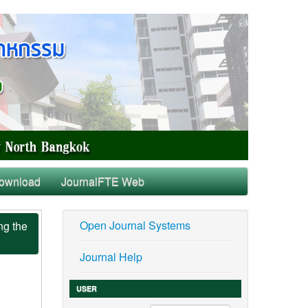
ownload
JournalFTE Web
Open Journal Systems
ng the
Journal Help
USER