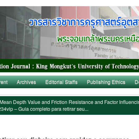
rent
Archives
Editorial Staffs
Publishing Ethics
D
Mean Depth Value and Friction Resistance and Factor Influenci
4vip – Guia completo para retirar seu...