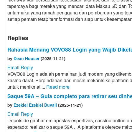
tepercaya bagi mereka yang mencari data Makau 5D dan To
antarmuka yang ramah pengguna dan pembaruan yang tepe
setiap pemain tetap terinformasi dan siap untuk kesempata
Replies
Rahasia Menang VOVO88 Login yang Wajib Diket
by
Dean Houser
(2025-11-21)
Email Reply
VOVO88 Login adalah permainan judi modern yang dikembang
kasino darat. Perpindahan dari mesin mekanis ke platform
untuk menikmati...
Read more
Saque 59A – Guia completo para retirar seu dinh
by
Ezekiel Ezekiel Duvall
(2025-11-21)
Email Reply
Depois de ganhar em apostas esportivas, cassino online o
esperado: realizar o saque 59A . A plataforma oferece méto