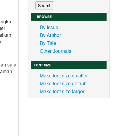
BROWSE
angka
By Issue
gel
alkan
By Author
n
By Title
Other Journals
an saja
FONT SIZE
 ramah
Make font size smaller
n
Make font size default
Make font size larger