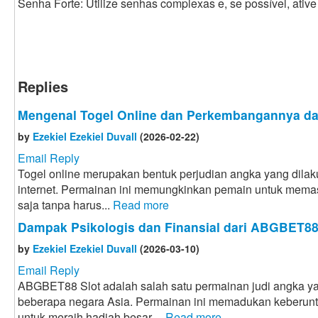
Senha Forte: Utilize senhas complexas e, se possível, ative 
Replies
Mengenal Togel Online dan Perkembangannya da
by
Ezekiel Ezekiel Duvall
(2026-02-22)
Email Reply
Togel online merupakan bentuk perjudian angka yang dilakuk
internet. Permainan ini memungkinkan pemain untuk mema
saja tanpa harus...
Read more
Dampak Psikologis dan Finansial dari ABGBET88
by
Ezekiel Ezekiel Duvall
(2026-03-10)
Email Reply
ABGBET88 Slot adalah salah satu permainan judi angka ya
beberapa negara Asia. Permainan ini memadukan keberuntu
untuk meraih hadiah besar....
Read more