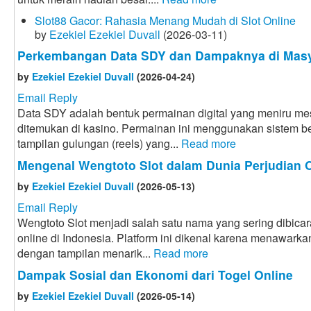
Slot88 Gacor: Rahasia Menang Mudah di Slot Online
by
Ezekiel Ezekiel Duvall
(2026-03-11)
Perkembangan Data SDY dan Dampaknya di Masy
by
Ezekiel Ezekiel Duvall
(2026-04-24)
Email Reply
Data SDY adalah bentuk permainan digital yang meniru mesi
ditemukan di kasino. Permainan ini menggunakan sistem b
tampilan gulungan (reels) yang...
Read more
Mengenal Wengtoto Slot dalam Dunia Perjudian 
by
Ezekiel Ezekiel Duvall
(2026-05-13)
Email Reply
Wengtoto Slot menjadi salah satu nama yang sering dibica
online di Indonesia. Platform ini dikenal karena menawarka
dengan tampilan menarik...
Read more
Dampak Sosial dan Ekonomi dari Togel Online
by
Ezekiel Ezekiel Duvall
(2026-05-14)