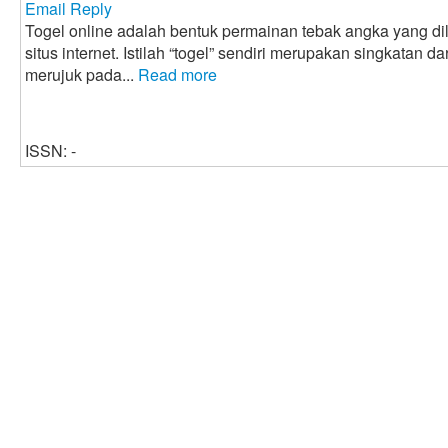
Email Reply
Togel online adalah bentuk permainan tebak angka yang dila
situs internet. Istilah “togel” sendiri merupakan singkatan d
merujuk pada...
Read more
ISSN: -