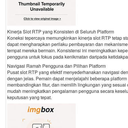
Kinerja Slot RTP yang Konsisten di Seluruh Platform
Koneksi tepercaya memungkinkan kinerja slot RTP tetap sta
dapat mengharapkan perilaku pembayaran dan mekanisme 
tempat mereka bermain. Konsistensi ini meningkatkan ke
pengguna untuk fokus pada kenikmatan daripada ketidakpa
Navigasi Ramah Pengguna dan Pilihan Platform
Pusat slot RTP yang efektif menyederhanakan navigasi deng
dengan jelas. Pemain dapat menjelajahi beberapa platform 
membandingkan fitur, dan memilih lingkungan yang sesuai
mudah meningkatkan pengalaman pengguna secara kesel
keputusan yang tepat.