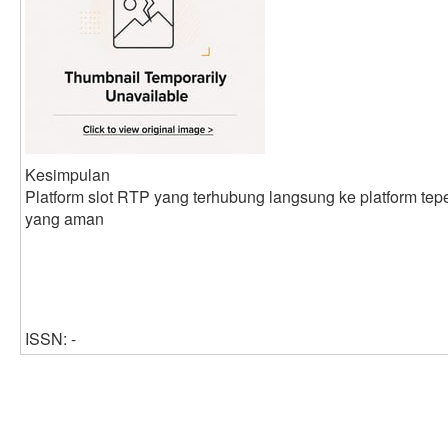
Kesimpulan
Platform slot RTP yang terhubung langsung ke platform te
yang aman
ISSN: -