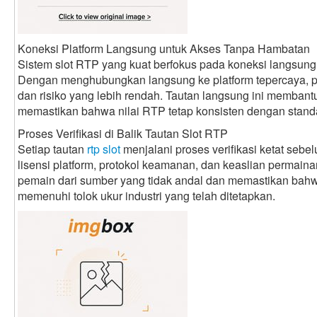
Koneksi Platform Langsung untuk Akses Tanpa Hambatan
Sistem slot RTP yang kuat berfokus pada koneksi langsung 
Dengan menghubungkan langsung ke platform tepercaya, p
dan risiko yang lebih rendah. Tautan langsung ini membant
memastikan bahwa nilai RTP tetap konsisten dengan stand
Proses Verifikasi di Balik Tautan Slot RTP
Setiap tautan
rtp slot
menjalani proses verifikasi ketat sebe
lisensi platform, protokol keamanan, dan keaslian permain
pemain dari sumber yang tidak andal dan memastikan bah
memenuhi tolok ukur industri yang telah ditetapkan.