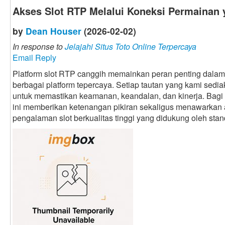
Akses Slot RTP Melalui Koneksi Permainan y
by
Dean Houser
(2026-02-02)
In response to
Jelajahi Situs Toto Online Terpercaya
Email Reply
Platform slot RTP canggih memainkan peran penting dal
berbagai platform tepercaya. Setiap tautan yang kami sedia
untuk memastikan keamanan, keandalan, dan kinerja. Bagi
ini memberikan ketenangan pikiran sekaligus menawarkan
pengalaman slot berkualitas tinggi yang didukung oleh sta