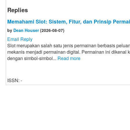
Replies
Memahami Slot: Sistem, Fitur, dan Prinsip Perm
by
Dean Houser
(2026-08-07)
Email Reply
Slot merupakan salah satu jenis permainan berbasis pelua
mekanis menjadi permainan digital. Permainan ini dikenal
dengan simbol-simbol...
Read more
ISSN: -