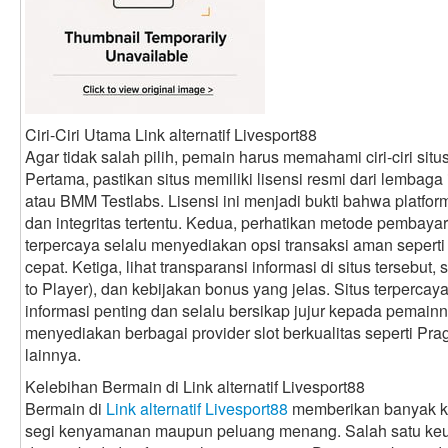
Ciri-Ciri Utama Link alternatif Livesport88
Agar tidak salah pilih, pemain harus memahami ciri-ciri sit
Pertama, pastikan situs memiliki lisensi resmi dari lemba
atau BMM Testlabs. Lisensi ini menjadi bukti bahwa platf
dan integritas tertentu. Kedua, perhatikan metode pembaya
terpercaya selalu menyediakan opsi transaksi aman seperti b
cepat. Ketiga, lihat transparansi informasi di situs tersebut
to Player), dan kebijakan bonus yang jelas. Situs terperc
informasi penting dan selalu bersikap jujur kepada pemainn
menyediakan berbagai provider slot berkualitas seperti Pra
lainnya.
Kelebihan Bermain di Link alternatif Livesport88
Bermain di
Link alternatif Livesport88
memberikan banyak ke
segi kenyamanan maupun peluang menang. Salah satu ke