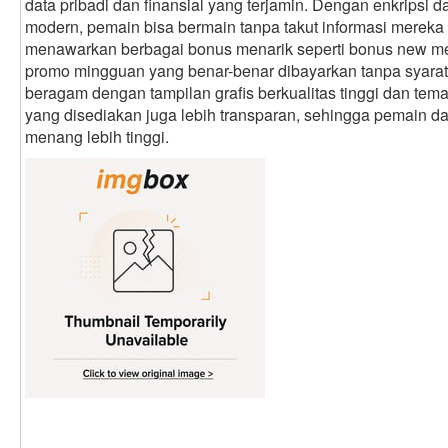
data pribadi dan finansial yang terjamin. Dengan enkripsi 
modern, pemain bisa bermain tanpa takut informasi mereka di
menawarkan berbagai bonus menarik seperti bonus new mem
promo mingguan yang benar-benar dibayarkan tanpa syarat 
beragam dengan tampilan grafis berkualitas tinggi dan tem
yang disediakan juga lebih transparan, sehingga pemain 
menang lebih tinggi.