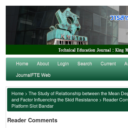
Home
About
Login
Search
Current
A
JournalFTE Web
Home
>
The Study of Relationship between the Mean Dep
and Factor Influencing the Skid Resistance
>
Reader Co
Platform Slot Bandar
Reader Comments