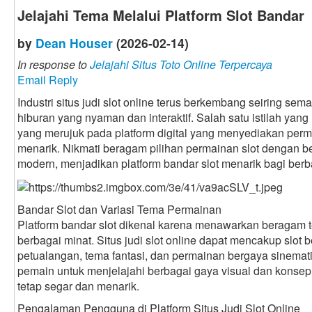
Jelajahi Tema Melalui Platform Slot Bandar
by
Dean Houser
(2026-02-14)
In response to
Jelajahi Situs Toto Online Terpercaya
Email Reply
Industri situs judi slot online terus berkembang seiring s
hiburan yang nyaman dan interaktif. Salah satu istilah yan
yang merujuk pada platform digital yang menyediakan permai
menarik. Nikmati beragam pilihan permainan slot dengan be
modern, menjadikan platform bandar slot menarik bagi berb
Bandar Slot dan Variasi Tema Permainan
Platform bandar slot dikenal karena menawarkan beragam 
berbagai minat. Situs judi slot online dapat mencakup slot 
petualangan, tema fantasi, dan permainan bergaya sinemat
pemain untuk menjelajahi berbagai gaya visual dan kons
tetap segar dan menarik.
Pengalaman Pengguna di Platform Situs Judi Slot Online