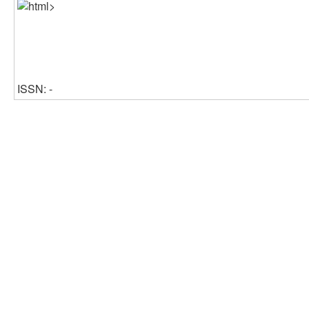
ISSN: -