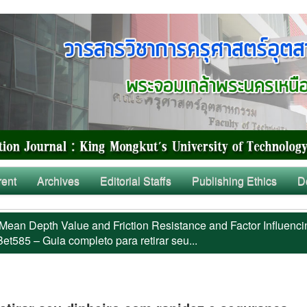
rent
Archives
Editorial Staffs
Publishing Ethics
D
Mean Depth Value and Friction Resistance and Factor Influenci
et585 – Guia completo para retirar seu...