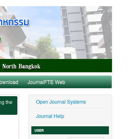
ownload
JournalFTE Web
Open Journal Systems
ng the
Journal Help
USER