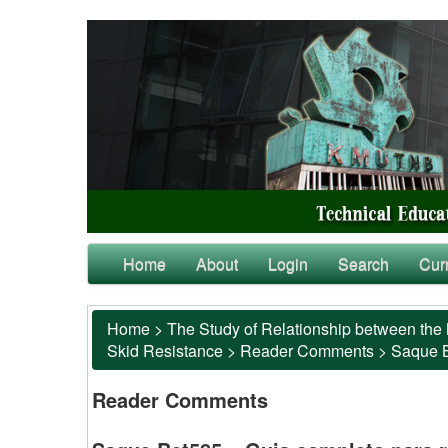
Home
About
Login
Search
Cur
Home
>
The Study of Relationship between the 
Skid Resistance
>
Reader Comments
>
Saque B
Reader Comments