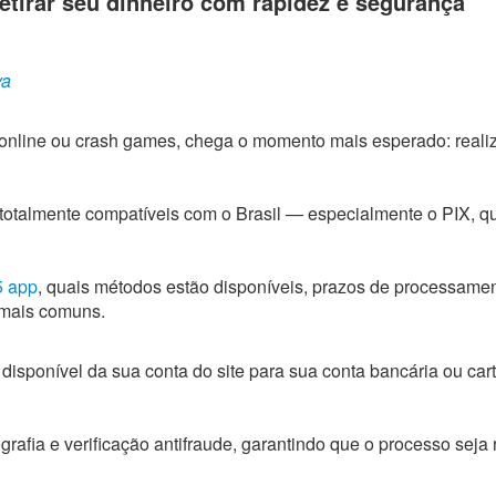
etirar seu dinheiro com rapidez e segurança
ya
 online ou crash games, chega o momento mais esperado: realiz
 totalmente compatíveis com o Brasil — especialmente o PIX, q
5 app
, quais métodos estão disponíveis, prazos de processamen
 mais comuns.
disponível da sua conta do site para sua conta bancária ou cart
grafia e verificação antifraude, garantindo que o processo seja 