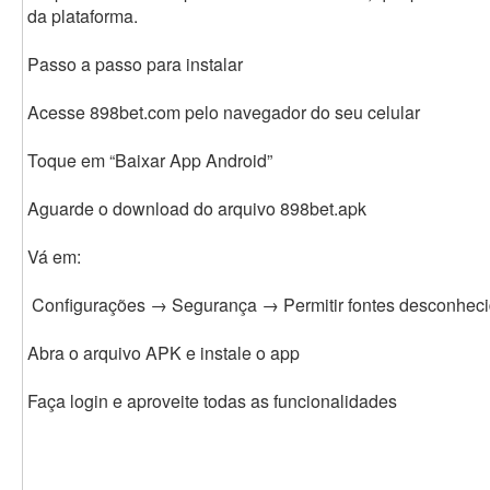
da plataforma.
Passo a passo para instalar
Acesse 898bet.com pelo navegador do seu celular
Toque em “Baixar App Android”
Aguarde o download do arquivo 898bet.apk
Vá em:
Configurações → Segurança → Permitir fontes desconhec
Abra o arquivo APK e instale o app
Faça login e aproveite todas as funcionalidades