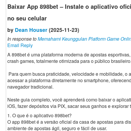
Baixar App 898bet – Instale o aplicativo ofic
no seu celular
by
Dean Houser
(2025-11-23)
In response to
Memahami Keunggulan Platform Game Onli
Email Reply
A 898bet é uma plataforma moderna de apostas esportivas, 
crash games, totalmente otimizada para o público brasileiro
Para quem busca praticidade, velocidade e mobilidade, o
acessar a plataforma diretamente no smartphone, oferece
navegador tradicional.
Neste guia completo, você aprenderá como baixar o aplicat
iOS, fazer depósitos via PIX, sacar seus ganhos e explorar 
1. O que é o aplicativo 898bet?
O app 898bet é a versão oficial da casa de apostas para di
ambiente de apostas ágil, seguro e fácil de usar.