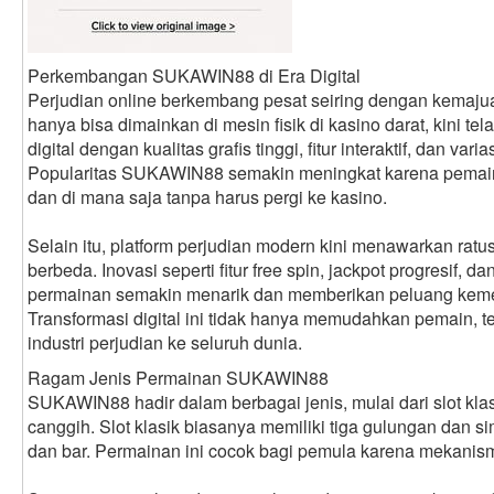
Perkembangan SUKAWIN88 di Era Digital
Perjudian online berkembang pesat seiring dengan kemajuan 
hanya bisa dimainkan di mesin fisik di kasino darat, kini t
digital dengan kualitas grafis tinggi, fitur interaktif, dan va
Popularitas SUKAWIN88 semakin meningkat karena pemai
dan di mana saja tanpa harus pergi ke kasino.
Selain itu, platform perjudian modern kini menawarkan ratus
berbeda. Inovasi seperti fitur free spin, jackpot progresi
permainan semakin menarik dan memberikan peluang keme
Transformasi digital ini tidak hanya memudahkan pemain, 
industri perjudian ke seluruh dunia.
Ragam Jenis Permainan SUKAWIN88
SUKAWIN88 hadir dalam berbagai jenis, mulai dari slot klas
canggih. Slot klasik biasanya memiliki tiga gulungan dan s
dan bar. Permainan ini cocok bagi pemula karena mekani