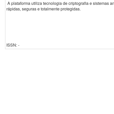
A plataforma utiliza tecnologia de criptografia e sistemas a
rápidas, seguras e totalmente protegidas.
ISSN: -