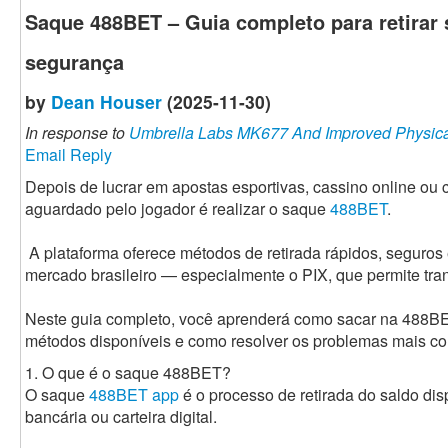
Saque 488BET – Guia completo para retirar 
segurança
by
Dean Houser
(2025-11-30)
In response to
Umbrella Labs MK677 And Improved Physica
Email Reply
Depois de lucrar em apostas esportivas, cassino online o
aguardado pelo jogador é realizar o saque
488BET
.
A plataforma oferece métodos de retirada rápidos, seguros
mercado brasileiro — especialmente o PIX, que permite tran
Neste guia completo, você aprenderá como sacar na 488BET
métodos disponíveis e como resolver os problemas mais c
1. O que é o saque 488BET?
O saque
488BET app
é o processo de retirada do saldo di
bancária ou carteira digital.