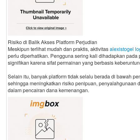
Risiko di Balik Akses Platform Perjudian
Meskipun terlihat mudah dan praktis, aktivitas
alexistogel lo
perlu diperhatikan. Pengguna sering kali dihadapkan pada p
signifikan karena sifat permainan yang berbasis keberuntu
Selain itu, banyak platform tidak selalu berada di bawah 
sehingga meningkatkan risiko penipuan, penyalahgunaan da
dalam pencairan dana kemenangan.