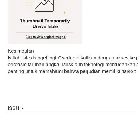
Kesimpulan
Istilah “alexistogel login” sering dikaitkan dengan akses ke
berbasis taruhan angka. Meskipun teknologi memudahkan ak
penting untuk memahami bahwa perjudian memiliki risiko t
ISSN: -