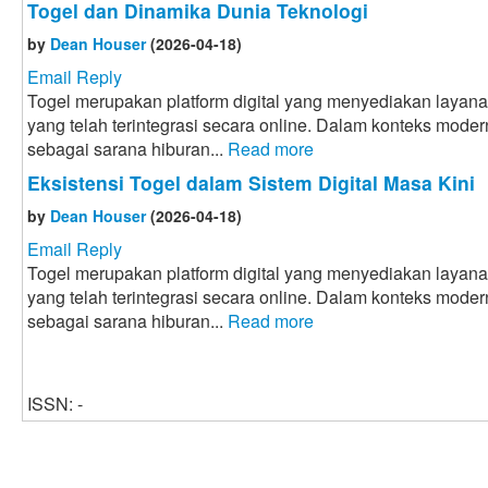
Togel dan Dinamika Dunia Teknologi
by
Dean Houser
(2026-04-18)
Email Reply
Togel merupakan platform digital yang menyediakan layan
yang telah terintegrasi secara online. Dalam konteks mode
sebagai sarana hiburan...
Read more
Eksistensi Togel dalam Sistem Digital Masa Kini
by
Dean Houser
(2026-04-18)
Email Reply
Togel merupakan platform digital yang menyediakan layan
yang telah terintegrasi secara online. Dalam konteks mode
sebagai sarana hiburan...
Read more
ISSN: -