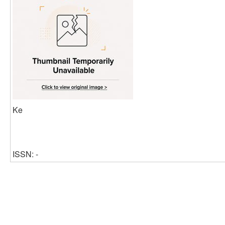
Ke
ISSN: -