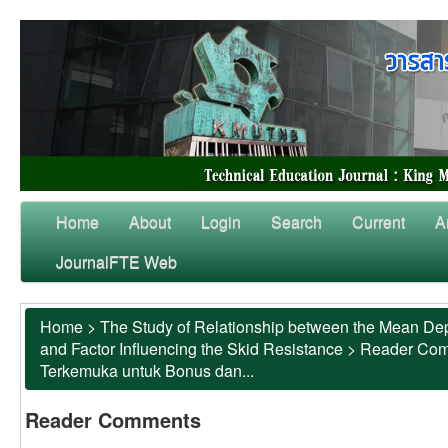
Home
About
Login
Search
Current
A
JournalFTE Web
Home
>
The Study of Relationship between the Mean Dep
and Factor Influencing the Skid Resistance
>
Reader Co
Terkemuka untuk Bonus dan...
Reader Comments