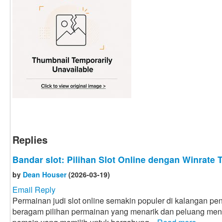
Replies
Bandar slot: Pilihan Slot Online dengan Winrate 
by
Dean Houser
(2026-03-19)
Email Reply
Permainan judi slot online semakin populer di kalangan 
beragam pilihan permainan yang menarik dan peluang me