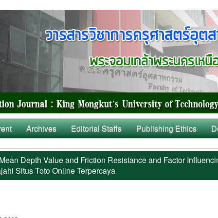
rent
Archives
Editorial Staffs
Publishing Ethics
D
Mean Depth Value and Friction Resistance and Factor Influenci
ajahi Situs Toto Online Terpercaya