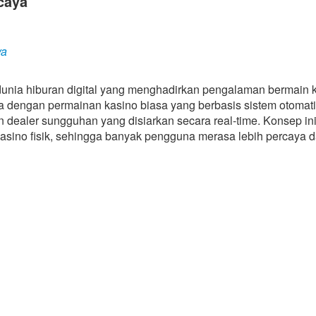
rcaya
ya
dunia hiburan digital yang menghadirkan pengalaman bermain 
da dengan permainan kasino biasa yang berbasis sistem otomatis
dealer sungguhan yang disiarkan secara real-time. Konsep in
asino fisik, sehingga banyak pengguna merasa lebih percaya 