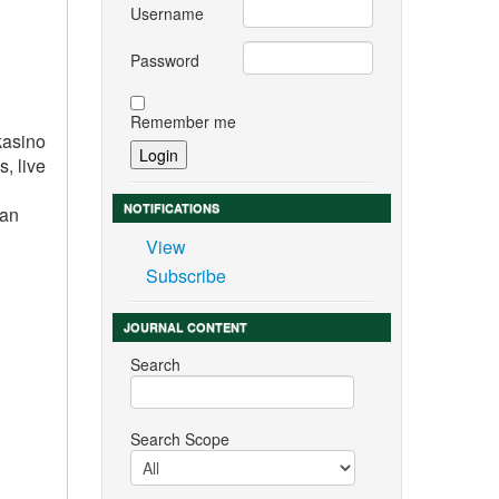
Username
Password
Remember me
kasino
, live
i
NOTIFICATIONS
dan
View
Subscribe
JOURNAL CONTENT
Search
Search Scope