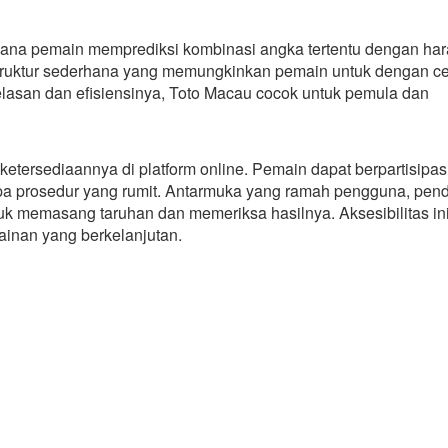
mana pemain memprediksi kombinasi angka tertentu dengan ha
truktur sederhana yang memungkinkan pemain untuk dengan c
lasan dan efisiensinya, Toto Macau cocok untuk pemula dan
tersediaannya di platform online. Pemain dapat berpartisipas
pa prosedur yang rumit. Antarmuka yang ramah pengguna, pend
k memasang taruhan dan memeriksa hasilnya. Aksesibilitas in
mainan yang berkelanjutan.