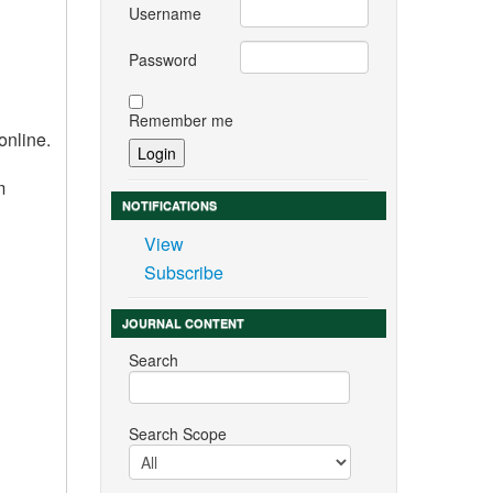
Username
Password
Remember me
online.
m
NOTIFICATIONS
View
Subscribe
JOURNAL CONTENT
Search
Search Scope