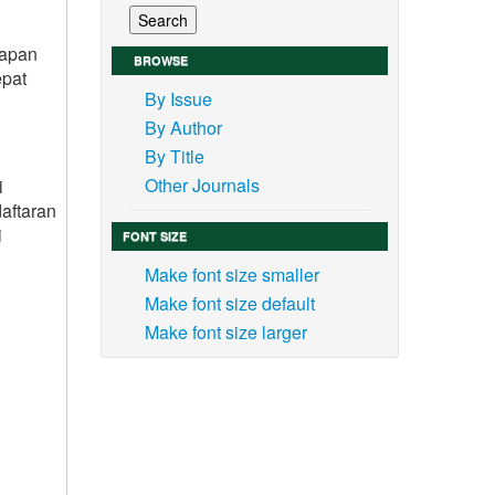
rapan
BROWSE
epat
By Issue
By Author
By Title
Other Journals
i
aftaran
i
FONT SIZE
Make font size smaller
Make font size default
Make font size larger