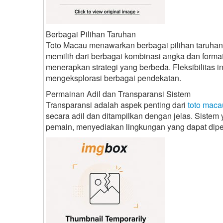
Berbagai Pilihan Taruhan
Toto Macau menawarkan berbagai pilihan taruha
memilih dari berbagai kombinasi angka dan form
menerapkan strategi yang berbeda. Fleksibilitas
mengeksplorasi berbagai pendekatan.
Permainan Adil dan Transparansi Sistem
Transparansi adalah aspek penting dari
toto maca
secara adil dan ditampilkan dengan jelas. Sistem
pemain, menyediakan lingkungan yang dapat dipe