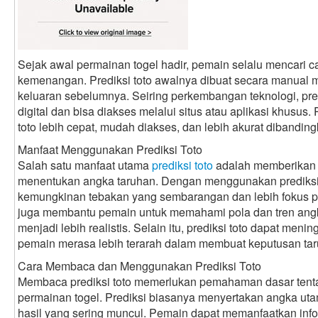
Sejak awal permainan togel hadir, pemain selalu mencari 
kemenangan. Prediksi toto awalnya dibuat secara manual 
keluaran sebelumnya. Seiring perkembangan teknologi, predi
digital dan bisa diakses melalui situs atau aplikasi khusu
toto lebih cepat, mudah diakses, dan lebih akurat dibanding
Manfaat Menggunakan Prediksi Toto
Salah satu manfaat utama
prediksi toto
adalah memberikan 
menentukan angka taruhan. Dengan menggunakan prediksi
kemungkinan tebakan yang sembarangan dan lebih fokus pada
juga membantu pemain untuk memahami pola dan tren an
menjadi lebih realistis. Selain itu, prediksi toto dapat me
pemain merasa lebih terarah dalam membuat keputusan tar
Cara Membaca dan Menggunakan Prediksi Toto
Membaca prediksi toto memerlukan pemahaman dasar tenta
permainan togel. Prediksi biasanya menyertakan angka ut
hasil yang sering muncul. Pemain dapat memanfaatkan info