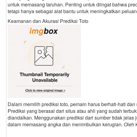
untuk memasang taruhan. Penting untuk diingat bahwa pre
tetapi hanya sebagai alat bantu untuk meningkatkan peluang
Keamanan dan Akurasi Prediksi Toto
Dalam memilih prediksi toto, pemain harus berhati-hati dan
Prediksi yang berasal dari situs atau ahli yang sudah terbuk
diandalkan. Menggunakan prediksi dari sumber tidak jelas
dalam memasang angka dan menimbulkan kerugian. Oleh kar