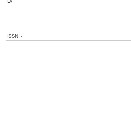
Lv
ISSN: -