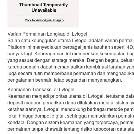
Varian Permainan Lengkap di Lvtogel
Salah satu keunggulan utama Lvtogel adalah varian permai
Platform ini menyediakan berbagai jenis taruhan seperti 4
banyak lagi. Keberagaman ini memberikan kesempatan bagi
yang sesuai dengan strategi mereka. Dengan begitu, pelua
karena pemain dapat memanfaatkan kombinasi taruhan yang
juga secara rutin memperbarui permainan dan menghadirkan 
pengalaman bermain tetap segar dan menyenangkan.
Keamanan Transaksi di Lvtogel
Keamanan menjadi prioritas utama di Lvtogel, terutama dal
deposit maupun penarikan dana dilakukan melalui sistem ya
kerahasiaannya. Lvtogel mendukung berbagai metode pemba
lokal hingga dompet digital, sehingga memudahkan pemain
kendala. Dengan sistem keamanan yang terpercaya, pemain
permainan tanpa khawatir tentang risiko kebocoran data at