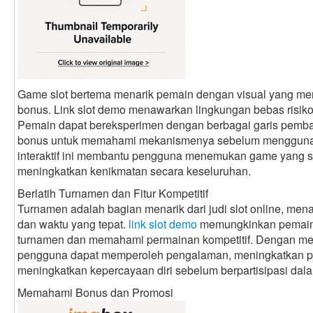
Game slot bertema menarik pemain dengan visual yang mena
bonus. Link slot demo menawarkan lingkungan bebas risiko
Pemain dapat bereksperimen dengan berbagai garis pembay
bonus untuk memahami mekanismenya sebelum mengguna
interaktif ini membantu pengguna menemukan game yang 
meningkatkan kenikmatan secara keseluruhan.
Berlatih Turnamen dan Fitur Kompetitif
Turnamen adalah bagian menarik dari judi slot online, me
dan waktu yang tepat.
link slot demo
memungkinkan pemain 
turnamen dan memahami permainan kompetitif. Dengan mela
pengguna dapat memperoleh pengalaman, meningkatkan p
meningkatkan kepercayaan diri sebelum berpartisipasi dal
Memahami Bonus dan Promosi