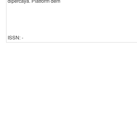
dipercaya. Platform dem
ISSN: -