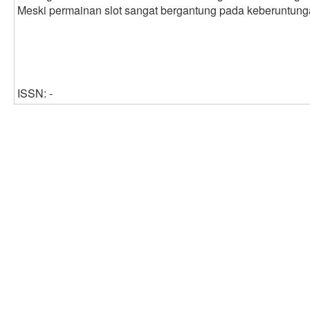
Meski permainan slot sangat bergantung pada keberuntung
ISSN: -