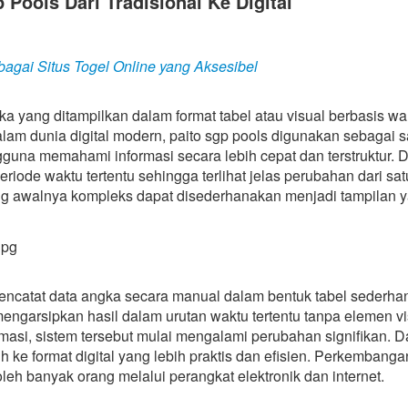
Pools Dari Tradisional Ke Digital
agai Situs Togel Online yang Aksesibel
ka yang ditampilkan dalam format tabel atau visual berbasis w
m dunia digital modern, paito sgp pools digunakan sebagai s
guna memahami informasi secara lebih cepat dan terstruktur. 
iode waktu tertentu sehingga terlihat jelas perubahan dari sat
yang awalnya kompleks dapat disederhanakan menjadi tampilan 
encatat data angka secara manual dalam bentuk tabel sederha
engarsipkan hasil dalam urutan waktu tertentu tanpa elemen vi
asi, sistem tersebut mulai mengalami perubahan signifikan. D
ke format digital yang lebih praktis dan efisien. Perkembangan
leh banyak orang melalui perangkat elektronik dan internet.