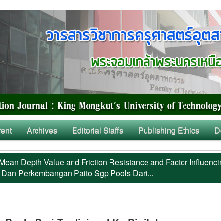
rent
Archives
Editorial Staffs
Publishing Ethics
D
Mean Depth Value and Friction Resistance and Factor Influenci
 Dan Perkembangan Paito Sgp Pools Dari...