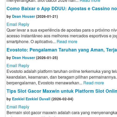
menyenangkan. Slot Gacor 2026 hari...
Read more
Como Baixar o App DDUU: Apostas e Cassino no 
by
Dean Houser
(2026-01-21)
Email Reply
Quer levar a sua experiência de apostas para o próximo n
acesso instantâneo aos melhores mercados esportivos e jo
smartphone. O aplicativo...
Read more
Evostoto: Pengalaman Taruhan yang Aman, Terj
by
Dean Houser
(2026-01-25)
Email Reply
Evostoto adalah platform taruhan online terkemuka yang t
keandalan, keamanan, dan beragam pilihan permainannya
berpengalaman, Evostoto menawarkan...
Read more
Tips Slot Gacor Maxwin untuk Platform Slot Onli
by
Ezekiel Ezekiel Duvall
(2026-02-04)
Email Reply
Bermain slot gacor maxwin adalah cara yang menyenangkan 