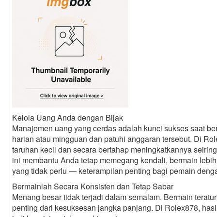
Kelola Uang Anda dengan Bijak
Manajemen uang yang cerdas adalah kunci sukses saat ber
harian atau mingguan dan patuhi anggaran tersebut. Di R
taruhan kecil dan secara bertahap meningkatkannya seirin
ini membantu Anda tetap memegang kendali, bermain lebih
yang tidak perlu — keterampilan penting bagi pemain denga
Bermainlah Secara Konsisten dan Tetap Sabar
Menang besar tidak terjadi dalam semalam. Bermain teratu
penting dari kesuksesan jangka panjang. Di Rolex878, hasil