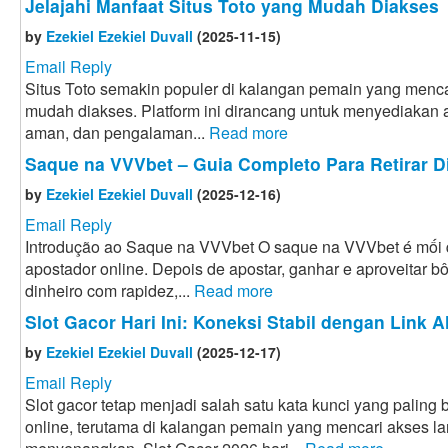
Jelajahi Manfaat Situs Toto yang Mudah Diakses
by
Ezekiel Ezekiel Duvall
(2025-11-15)
Email Reply
Situs Toto semakin populer di kalangan pemain yang mencar
mudah diakses. Platform ini dirancang untuk menyediakan a
aman, dan pengalaman...
Read more
Saque na VVVbet – Guia Completo Para Retirar D
by
Ezekiel Ezekiel Duvall
(2025-12-16)
Email Reply
Introdução ao Saque na VVVbet O saque na VVVbet é mối 
apostador online. Depois de apostar, ganhar e aproveitar bô
dinheiro com rapidez,...
Read more
Slot Gacor Hari Ini: Koneksi Stabil dengan Link Al
by
Ezekiel Ezekiel Duvall
(2025-12-17)
Email Reply
Slot gacor tetap menjadi salah satu kata kunci yang paling
online, terutama di kalangan pemain yang mencari akses l