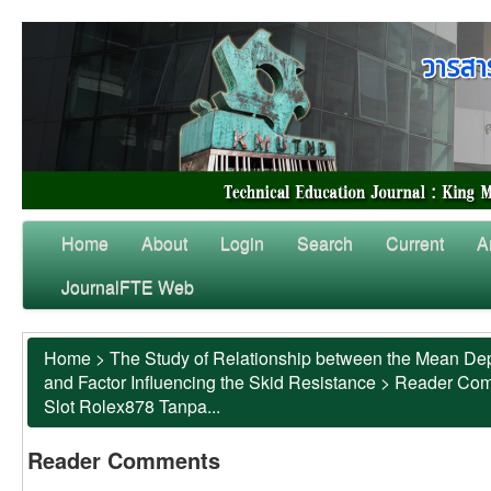
Home
About
Login
Search
Current
A
JournalFTE Web
Home
>
The Study of Relationship between the Mean Dep
and Factor Influencing the Skid Resistance
>
Reader Co
Slot Rolex878 Tanpa...
Reader Comments