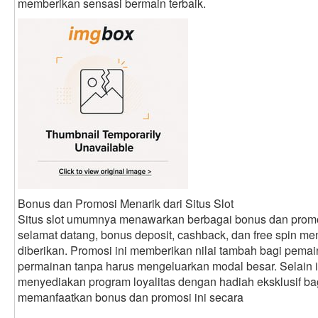
memberikan sensasi bermain terbaik.
Bonus dan Promosi Menarik dari Situs Slot
Situs slot umumnya menawarkan berbagai bonus dan prom
selamat datang, bonus deposit, cashback, dan free spin me
diberikan. Promosi ini memberikan nilai tambah bagi pema
permainan tanpa harus mengeluarkan modal besar. Selain it
menyediakan program loyalitas dengan hadiah eksklusif ba
memanfaatkan bonus dan promosi ini secara