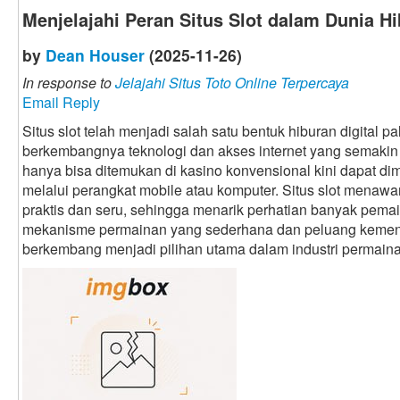
Menjelajahi Peran Situs Slot dalam Dunia H
by
Dean Houser
(2025-11-26)
In response to
Jelajahi Situs Toto Online Terpercaya
Email Reply
Situs slot telah menjadi salah satu bentuk hiburan digital pa
berkembangnya teknologi dan akses internet yang semaki
hanya bisa ditemukan di kasino konvensional kini dapat di
melalui perangkat mobile atau komputer. Situs slot mena
praktis dan seru, sehingga menarik perhatian banyak pema
mekanisme permainan yang sederhana dan peluang kemenan
berkembang menjadi pilihan utama dalam industri permaina