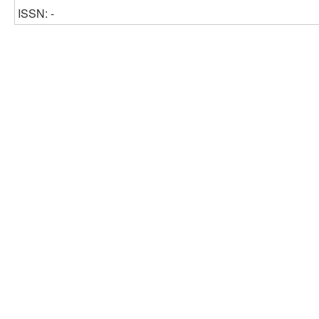
ISSN: -