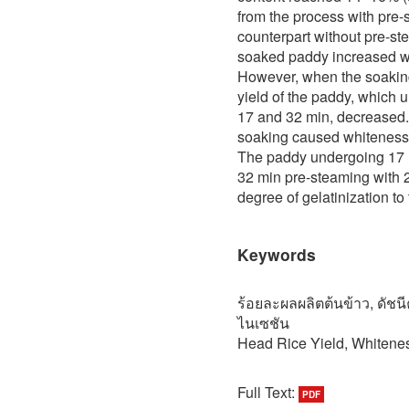
from the process with pre-
counterpart without pre-ste
soaked paddy increased wi
However, when the soaking
yield of the paddy, which 
17 and 32 min, decreased. 
soaking caused whiteness 
The paddy undergoing 17 
32 min pre-steaming with 2
degree of gelatinization to
Keywords
ร้อยละผลผลิตต้นข้าว, ดัชน
ไนเซชัน
Head Rice Yield, Whiteness
Full Text:
PDF