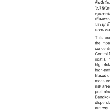
พื้นที่เ
ไปใช้เป
คุณภาพอ
เสี่ยงจ
ประยุกต์
ความเหม
This res
the impa
concentr
Control
spatial 
high-ris
high-tra
Based on
measures
risk are
prelimin
Bangkok,
dispersi
are requ