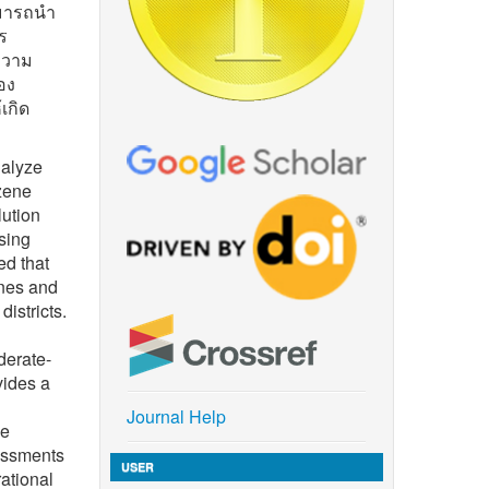
สามารถนำ
ร
ความ
อง
เกิด
nalyze
zene
lution
sing
ed that
ones and
istricts.
derate-
vides a
Journal Help
ne
sessments
USER
ational