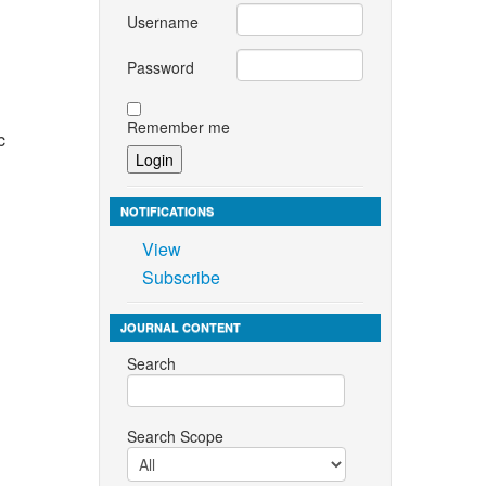
Username
Password
Remember me
c
NOTIFICATIONS
View
paration
Subscribe
JOURNAL CONTENT
ation
Search
vince,
bruary
Search Scope