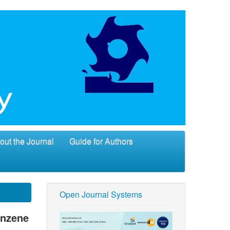
out the Journal
Guide for Authors
Open Journal Systems
enzene