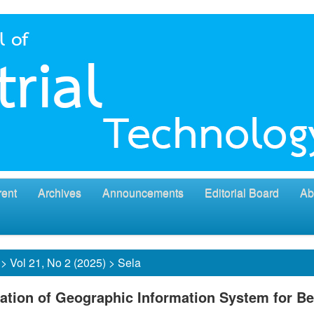
rent
Archives
Announcements
Editorial Board
Ab
>
Vol 21, No 2 (2025)
>
Sela
ation of Geographic Information System for B