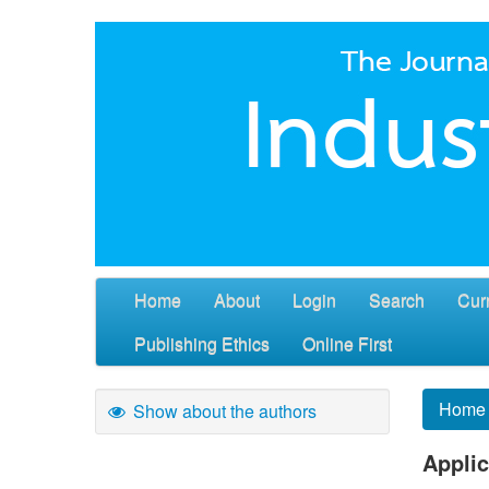
Home
About
Login
Search
Cur
Publishing Ethics
Online First
Home
Show about the authors
Applic