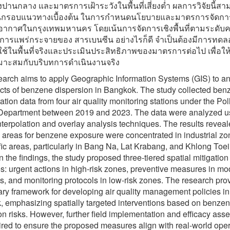
สี่ยงปานกลาง และมาตรการเฝ้าระวังในพื้นที่เสี่ยงต่ำ ผลการวิจัยนี้
็นกรอบแนวทางเบื้องต้น ในการกำหนดนโยบายและมาตรการจัดกา
ากาศในกรุงเทพมหานคร โดยเน้นการจัดการเชิงพื้นที่ตามระดับ
ากการแพร่กระจายของ สารเบนซีน อย่างไรก็ดี จำเป็นต้องมีการทดล
ใช้ในพื้นที่จริงและประเมินประสิทธิภาพของมาตรการต่อไป เพื่อให้
าะสมกับบริบทการดำเนินงานจริง
earch aims to apply Geographic Information Systems (GIS) to a
cts of benzene dispersion in Bangkok. The study collected ben
ation data from four air quality monitoring stations under the Pol
 Department between 2019 and 2023. The data were analyzed u
interpolation and overlay analysis techniques. The results reveal
k areas for benzene exposure were concentrated in industrial z
ffic areas, particularly in Bang Na, Lat Krabang, and Khlong Toei d
 the findings, the study proposed three-tiered spatial mitigation
: urgent actions in high-risk zones, preventive measures in mo
as, and monitoring protocols in low-risk zones. The research pro
ary framework for developing air quality management policies in
 emphasizing spatially targeted interventions based on benze
on risks. However, further field implementation and efficacy as
ired to ensure the proposed measures align with real-world oper