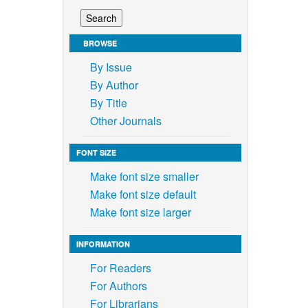
ud.
BROWSE
ion,
By Issue
By Author
ayData.
By Title
Other Journals
les and
FONT SIZE
l Science
Make font size smaller
Make font size default
ds
 Ministry
Make font size larger
ai)
INFORMATION
 Faculty
3, 1-5.
For Readers
For Authors
bruary
For Librarians