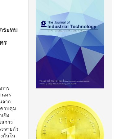
ลกระทบ
นคร
ในการ
หานคร
ีนจาก
มควบคุม
เชิง
) ผลการ
ระจายตัว
้องกันใน