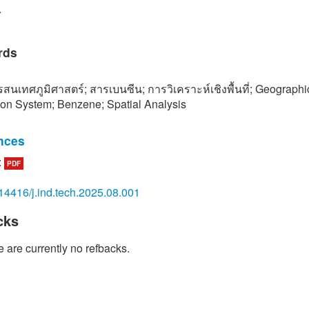
.
rds
นเทศภูมิศาสตร์; สารเบนซีน; การวิเคราะห์เชิงพื้นที่; Geographi
ion System; Benzene; Spatial Analysis
nces
:
PDF
ution Control Department, Summary report of surveillance for pre
trial air emission standards, Ministry of Natural Resources and
14416/j.ind.tech.2025.08.001
ent, 2023, 1-2. (in Thai)
cks
haiyakhom and S. Jirakajornkul, Application of geographic inform
or volatile organic compounds risk area analysis in Rayong Pro
 are currently no refbacks.
rnal of Science and Technology, 2014, 3(3), 160-172. (in Thai)
s://apps.bangkok.go.th/info/m.info /nowbma. (Accessed on 05 Fe