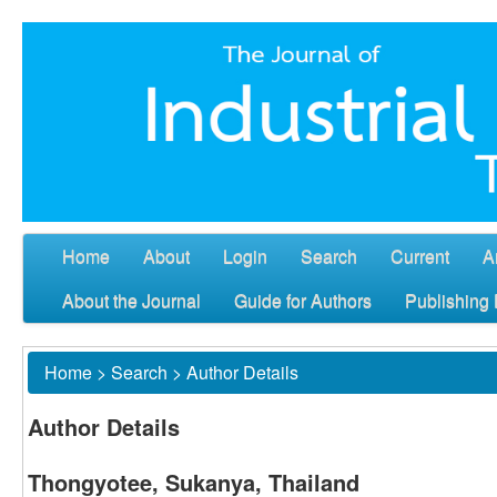
Home
About
Login
Search
Current
A
About the Journal
Guide for Authors
Publishing 
Home
>
Search
>
Author Details
Author Details
Thongyotee, Sukanya, Thailand